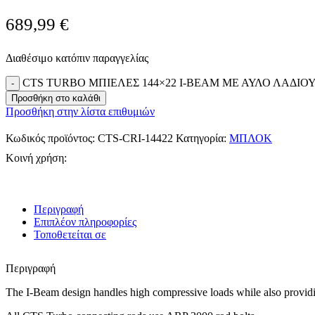
689,99
€
Διαθέσιμο κατόπιν παραγγελίας
CTS TURBO ΜΠΙΕΛΕΣ 144×22 I-BEAM ΜΕ ΑΥΛΟ ΛΑΔΙΟΥ Γ
Προσθήκη στο καλάθι
Προσθήκη στην λίστα επιθυμιών
Κωδικός προϊόντος:
CTS-CRI-14422
Κατηγορία:
ΜΠΛΟΚ
Κοινή χρήση:
Περιγραφή
Επιπλέον πληροφορίες
Τοποθετείται σε
Περιγραφή
The I-Beam design handles high compressive loads while also providing