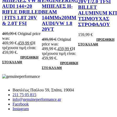
ΜΠΙΕΛΕΣ VW &
ENGINEERING
20VT/2.0 TFSI
AUDI 144×20
ΜΠΙΕΛΕΣ H-
BILLET
RIFLE DRILLED
BEAM
ALUMINUM KI
| FITS 1.8T 20V
144MMx20MM
ΤΣΙΜΟΥΧΑΣ
& 2.0T FSI
AUDI/VW 1.8
ΣΤΡΟΦΑΛΟΥ
20VT
469,99
€
Original price
159,99
€
was:
499,99
€
Original
ΠΡΟΣΘΉΚΗ
469,99 €.
459,99
€
Η
price was:
ΣΤΟ ΚΑΛΆΘΙ
τρέχουσα τιμή είναι:
499,99 €.
459,99
€
Η
459,99 €.
τρέχουσα τιμή είναι:
ΠΡΟΣΘΉΚΗ
459,99 €.
ΣΤΟ ΚΑΛΆΘΙ
ΠΡΟΣΘΉΚΗ
ΣΤΟ ΚΑΛΆΘΙ
Βασιλέως Παύλου 59, Σπάτα, 19004
211 75 05 815
info@genuineperformance.gr
Facebook
Instagram