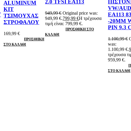
2.0 TFSI EA113
ΠΙΣΤΟΝ
ALUMINUM
VW/AUDI
KIT
949,99
€
Original price was:
T
EA113 
ΤΣΙΜΟΥΧΑΣ
949,99 €.
799,99
€
Η τρέχουσα
-20MM 
ΣΤΡΟΦΑΛΟΥ
τιμή είναι: 799,99 €.
PIN 9.3 
ΠΡΟΣΘΉΚΗ ΣΤΟ
169,99
€
ΚΑΛΆΘΙ
1.100,99
€
O
ΠΡΟΣΘΉΚΗ
was:
ΣΤΟ ΚΑΛΆΘΙ
1.100,99 €.
τρέχουσα τιμ
959,99 €.
Π
ΣΤΟ ΚΑΛΆΘΙ