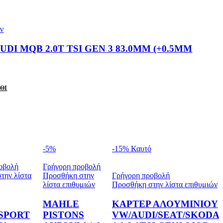
ών
UDI MQB 2.0T TSI GEN 3 83.0MM (+0.5MM
ΘΙ
-5%
-15%
Καυτό
οβολή
Γρήγορη προβολή
την λίστα
Προσθήκη στην
Γρήγορη προβολή
λίστα επιθυμιών
Προσθήκη στην λίστα επιθυμιών
MAHLE
ΚΑΡΤΕΡ ΑΛΟΥΜΙΝΙΟΥ
SPORT
PISTONS
VW/AUDI/SEAT/SKODA