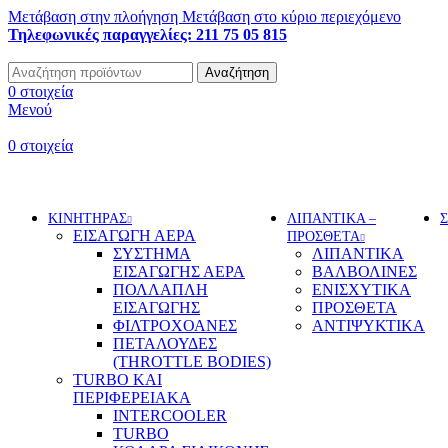
Μετάβαση στην πλοήγηση
Μετάβαση στο κύριο περιεχόμενο
Τηλεφωνικές παραγγελίες: 211 75 05 815
Αναζήτηση
0
στοιχεία
Μενού
0
στοιχεία
ΚΑΤΗΓΟΡΙΕΣ
ΚΙΝΗΤΗΡΑΣ
ΛΙΠΑΝΤΙΚΑ –
ΕΙΣΑΓΩΓΗ ΑΕΡΑ
ΠΡΟΣΘΕΤΑ
ΣΥΣΤΗΜΑ
ΛΙΠΑΝΤΙΚΑ
ΕΙΣΑΓΩΓΗΣ ΑΕΡΑ
ΒΑΛΒΟΛΙΝΕΣ
ΠΟΛΛΑΠΛΗ
ΕΝΙΣΧΥΤΙΚΑ
ΕΙΣΑΓΩΓΗΣ
ΠΡΟΣΘΕΤΑ
ΦΙΛΤΡΟΧΟΑΝΕΣ
ΑΝΤΙΨΥΚΤΙΚΑ
ΠΕΤΑΛΟΥΔΕΣ
(THROTTLE BODIES)
TURBO ΚΑΙ
ΠΕΡΙΦΕΡΕΙΑΚΑ
INTERCOOLER
TURBO