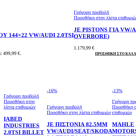
Γρήγορη προβολή
Προσθήκη στην λίστα επιθυμι
JE PISTONS ΓΙΑ VW/A
 144×22 VW/AUDI 2.0TSI
OVERBORE)
1.179,99
€
: 499,99 €.
ΠΡΟΣΘΉΚΗ ΣΤΟ ΚΑΛΆ
-16%
-13%
Γρήγορη προβολή
Προσθήκη στην
Γρήγορη πρ
λίστα επιθυμιών
Γρήγορη προβολή
Προσθήκη σ
Προσθήκη στην λίστα επιθυμιών
επιθυμιών
IABED
JE ΠΙΣΤΟΝΙΑ 82.5MM
MAHLE
INDUSTRIES
VW/AUDI/SEAT/SKODA
MOTOR
2.0TSI BILLET