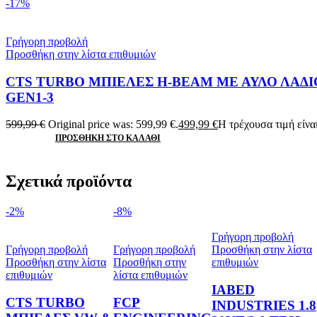
-17%
Γρήγορη προβολή
Προσθήκη στην λίστα επιθυμιών
CTS TURBO ΜΠΙΕΛΕΣ H-BEAM ΜΕ ΑΥΛΟ ΛΑΔΙΟΥ
GEN1-3
599,99
€
Original price was: 599,99 €.
499,99
€
Η τρέχουσα τιμή είναι
ΠΡΟΣΘΉΚΗ ΣΤΟ ΚΑΛΆΘΙ
Σχετικά προϊόντα
-2%
-8%
Γρήγορη προβολή
Γρήγορη προβολή
Γρήγορη προβολή
Προσθήκη στην λίστα
Προσθήκη στην λίστα
Προσθήκη στην
επιθυμιών
επιθυμιών
λίστα επιθυμιών
IABED
CTS TURBO
FCP
INDUSTRIES 1.8