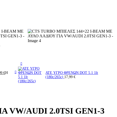
3
99
€
Η
ATE ΥΓΡΟ ΦΡΕΝΩΝ DOT 5.1 1lt
(180c/265c)
17,99
€
Α VW/AUDI 2.0TSI GEN1-3