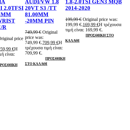
ΙΑ
AUDI/VW 1.8
1.8-2.0TSI GEN3 MQB
 2.0TFSI
20VT S3 /TT
2014-2020
83MM
81.00ΜΜ
199,99
€
Original price was:
WRIST
-20MM PIN
199,99 €.
169,99
€
Η τρέχουσα
C/R
τιμή είναι: 169,99 €.
749,99
€
Original
ΠΡΟΣΘΉΚΗ ΣΤΟ
price was:
riginal price
ΚΑΛΆΘΙ
749,99 €.
709,99
€
Η
τρέχουσα τιμή είναι:
959,99
€
Η
709,99 €.
ή είναι:
ΠΡΟΣΘΉΚΗ
ΣΤΟ ΚΑΛΆΘΙ
ΡΟΣΘΉΚΗ