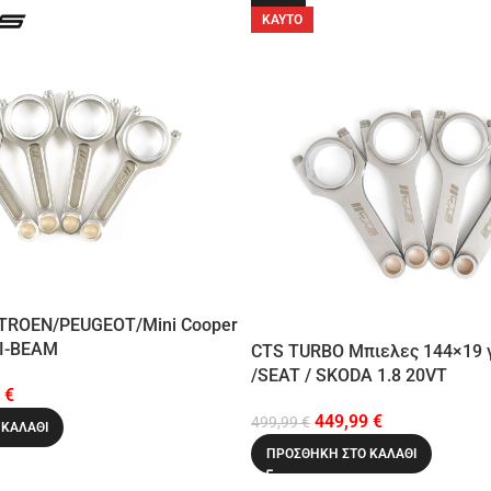
ΚΑΥΤΌ
TROEN/PEUGEOT/Mini Cooper
 I-BEAM
CTS TURBO Μπιελες 144×19 γ
/SEAT / SKODA 1.8 20VT
9
€
449,99
€
499,99
€
 ΚΑΛΆΘΙ
ΠΡΟΣΘΉΚΗ ΣΤΟ ΚΑΛΆΘΙ