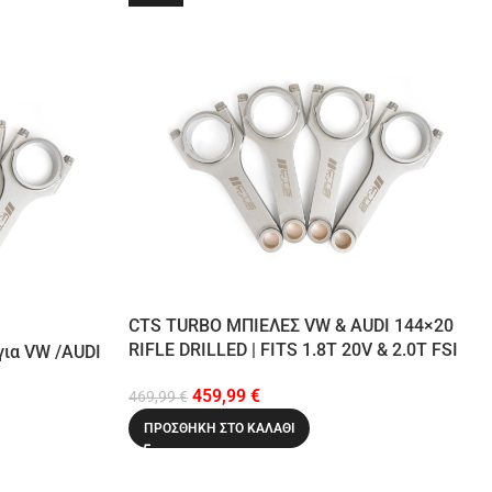
CTS TURBO ΜΠΙΕΛΕΣ VW & AUDI 144×20
RIFLE DRILLED | FITS 1.8T 20V & 2.0T FSI
ια VW /AUDI
459,99
€
469,99
€
ΠΡΟΣΘΉΚΗ ΣΤΟ ΚΑΛΆΘΙ