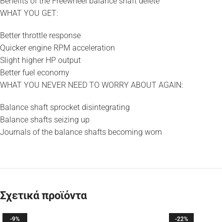
Benefits of the Freewheel balance shaft delete
WHAT YOU GET:
Better throttle response
Quicker engine RPM acceleration
Slight higher HP output
Better fuel economy
WHAT YOU NEVER NEED TO WORRY ABOUT AGAIN:
Balance shaft sprocket disintegrating
Balance shafts seizing up
Journals of the balance shafts becoming worn
Σχετικά προϊόντα
-9%
-22%