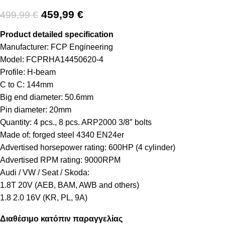
459,99
€
499,99
€
Product detailed specification
Manufacturer: FCP Engineering
Model: FCPRHA14450620-4
Profile: H-beam
C to C: 144mm
Big end diameter: 50.6mm
Pin diameter: 20mm
Quantity: 4 pcs., 8 pcs. ARP2000 3/8″ bolts
Made of: forged steel 4340 EN24er
Advertised horsepower rating: 600HP (4 cylinder)
Advertised RPM rating: 9000RPM
Audi / VW / Seat / Skoda:
1.8T 20V (AEB, BAM, AWB and others)
1.8 2.0 16V (KR, PL, 9A)
Διαθέσιμο κατόπιν παραγγελίας