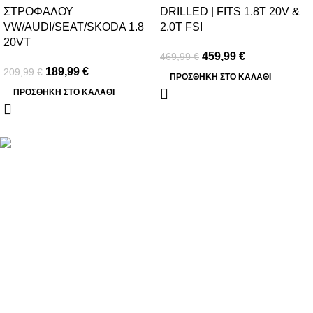
ΣΤΡΟΦΑΛΟΥ
DRILLED | FITS 1.8T 20V &
VW/AUDI/SEAT/SKODA 1.8
2.0T FSI
20VT
459,99
€
469,99
€
189,99
€
209,99
€
ΠΡΟΣΘΉΚΗ ΣΤΟ ΚΑΛΆΘΙ
ΠΡΟΣΘΉΚΗ ΣΤΟ ΚΑΛΆΘΙ
Βασιλέως Παύλου 59, Σπάτα, 19004
211 75 05 815
info@genuineperformance.gr
Facebook
Instagram
ΠΛΗΡΟΦΟΡΙΕΣ
Όροι χρήσης