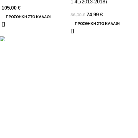
1.4L(2013-2018)
105,00
€
74,99
€
86,00
€
ΠΡΟΣΘΉΚΗ ΣΤΟ ΚΑΛΆΘΙ
ΠΡΟΣΘΉΚΗ ΣΤΟ ΚΑΛΆΘΙ
Βασιλέως Παύλου 59, Σπάτα, 19004
211 75 05 815
info@genuineperformance.gr
Facebook
Instagram
ΠΛΗΡΟΦΟΡΙΕΣ
Όροι χρήσης
Πολιτική απορρήτου
Τρόποι Πληρωμής
Τρόποι Αποστολής