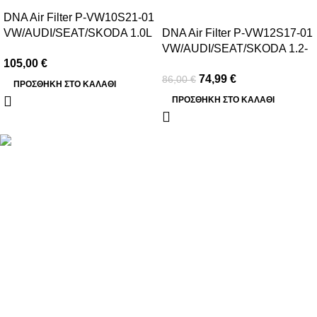
-13%
DNA Air Filter P-VW10S21-01
VW/AUDI/SEAT/SKODA 1.0L
DNA Air Filter P-VW12S17-01
(2015-2021)
VW/AUDI/SEAT/SKODA 1.2-
105,00
€
1.4L(2013-2018)
74,99
€
86,00
€
ΠΡΟΣΘΉΚΗ ΣΤΟ ΚΑΛΆΘΙ
ΠΡΟΣΘΉΚΗ ΣΤΟ ΚΑΛΆΘΙ
Βασιλέως Παύλου 59, Σπάτα, 19004
211 75 05 815
info@genuineperformance.gr
Facebook
Instagram
ΠΛΗΡΟΦΟΡΙΕΣ
Όροι χρήσης