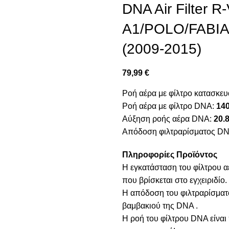
DNA Air Filter 
A1/POLO/FABIA
(2009-2015)
79,99
€
Ροή αέρα με φίλτρο κατασκε
Ροή αέρα με φίλτρο DNA:
140
Αύξηση ροής αέρα DNA:
20.
Απόδοση φιλτραρίσματος D
Πληροφορίες Προϊόντος
Η εγκατάσταση του φίλτρου α
που βρίσκεται στο εγχειριδίο.
Η απόδοση του φιλτραρίσματο
βαμβακιού της DNA .
Η ροή του φίλτρου DNA είναι