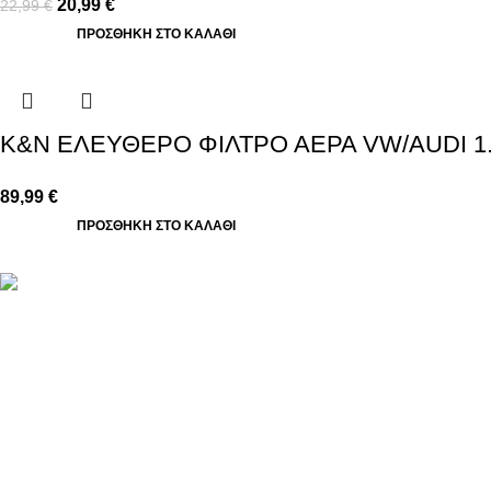
20,99
€
22,99
€
ΠΡΟΣΘΉΚΗ ΣΤΟ ΚΑΛΆΘΙ
K&N ΕΛΕΥΘΕΡΟ ΦΙΛΤΡΟ ΑΕΡΑ VW/AUDI 1.6/
89,99
€
ΠΡΟΣΘΉΚΗ ΣΤΟ ΚΑΛΆΘΙ
Βασιλέως Παύλου 59, Σπάτα, 19004
211 75 05 815
info@genuineperformance.gr
Facebook
Instagram
© 2026 genuineperformance.gr