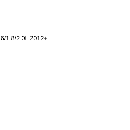
1.8/2.0L 2012+
ΠΛΗΡΟΦΟΡΙΕΣ
Όροι χρήσης
Πολιτική απορρήτου
Τρόποι Πληρωμής
Τρόποι Αποστολής
Πολιτική Επιστροφών