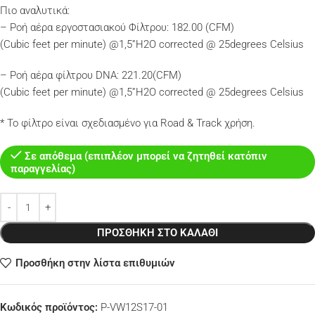
Πιο αναλυτικά:
– Ροή αέρα εργοστασιακού Φίλτρου: 182.00 (CFM)
(Cubic feet per minute) @1,5”H2O corrected @ 25degrees Celsius
– Ροή αέρα φίλτρου DNA: 221.20(CFM)
(Cubic feet per minute) @1,5”H2O corrected @ 25degrees Celsius
* Το φίλτρο είναι σχεδιασμένο για Road & Track χρήση.
Σε απόθεμα (επιπλέον μπορεί να ζητηθεί κατόπιν
παραγγελίας)
ΠΡΟΣΘΉΚΗ ΣΤΟ ΚΑΛΆΘΙ
Προσθήκη στην λίστα επιθυμιών
Κωδικός προϊόντος:
P-VW12S17-01