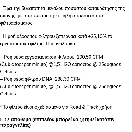
* Έχει την δυνατότητα μεγάλου ποσοστού κατακράτησης της
σκόνης, με αποτέλεσμα την υψηλή αποδοτικότητα
φιλτραρίσματος.
* Η ροή αέρος του φίλτρου ξεπερνάει κατά +25,10% το
εργοστασιακό φίλτρο. Πιο αναλυτικά:
– Ροή αέρα εργοστασιακού Φίλτρου: 190.50 CFM
(Cubic feet per minute) @1,5”H2O corrected @ 25degrees
Celsius
– Ροή αέρα φίλτρου DNA: 238.30 CFM
(Cubic feet per minute) @1,5”H2O corrected @ 25degrees
Celsius
* Το φίλτρο είναι σχεδιασμένο για Road & Track χρήση.
Σε απόθεμα (επιπλέον μπορεί να ζητηθεί κατόπιν
παραγγελίας)