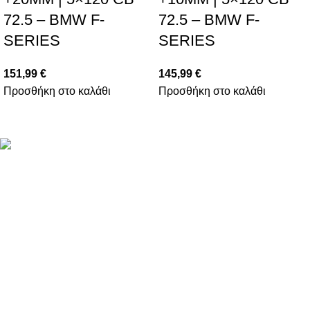
72.5 – BMW F-
72.5 – BMW F-
SERIES
SERIES
151,99
€
145,99
€
Προσθήκη στο καλάθι
Προσθήκη στο καλάθι
Βασιλέως Παύλου 59, Σπάτα, 19004
211 75 05 815
info@genuineperformance.gr
Facebook
Instagram
ΠΛΗΡΟΦΟΡΙΕΣ