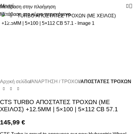
Μενού
Μετάβαση στην πλοήγηση
Μετάβαση στο κύριο περιεχόμενο
Κάντε κλικ για μεγέθυνση
Αρχική σελίδα
ΑΝΑΡΤΗΣΗ / ΤΡΟΧΟΙ
ΑΠΟΣΤΑΤΕΣ ΤΡΟΧΩΝ
CTS TURBO ΑΠΟΣΤΑΤΕΣ ΤΡΟΧΩΝ (ΜΕ
ΧΕΙΛΟΣ) +12.5MM | 5×100 | 5×112 CB 57.1
145,99
€