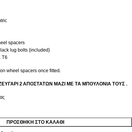
tric
heel spacers
ack lug bolts (included)
1 T6
n wheel spacers once fitted.
ΖΕΥΓΑΡΙ 2 ΑΠΟΣΤΑΤΩΝ ΜΑΖΙ ΜΕ ΤΑ ΜΠΟΥΛΟΝΙΑ ΤΟΥΣ .
ίας
ΠΡΟΣΘΉΚΗ ΣΤΟ ΚΑΛΆΘΙ