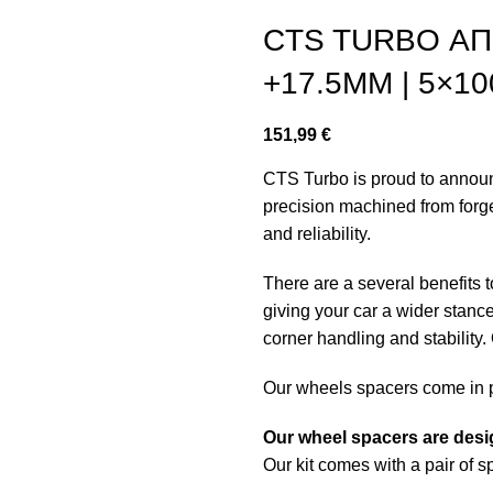
CTS TURBO ΑΠ
+17.5MM | 5×10
151,99
€
CTS Turbo is proud to annou
precision machined from forg
and reliability.
There are a several benefits t
giving your car a wider stance
corner handling and stability.
Our wheels spacers come in pa
Our wheel spacers are des
Our kit comes with a pair of s