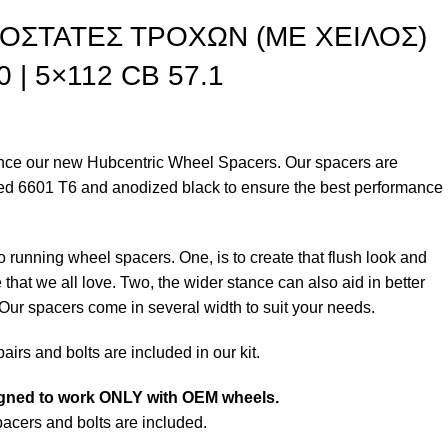
ΟΣΤΑΤΕΣ ΤΡΟΧΩΝ (ΜΕ ΧΕΙΛΟΣ)
0 | 5×112 CB 57.1
nce our new Hubcentric Wheel Spacers. Our spacers are
ed 6601 T6 and anodized black to ensure the best performance
o running wheel spacers. One, is to create that flush look and
 that we all love. Two, the wider stance can also aid in better
 Our spacers come in several width to suit your needs.
irs and bolts are included in our kit.
igned to work ONLY with OEM wheels.
pacers and bolts are included.