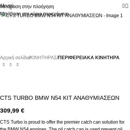
Μενού
Μετάβαση στην πλοήγηση
Κάντε κλικ για μεγέθυνση
Μετάβαση στο κύριο περιεχόμενο
Αρχική σελίδα
ΚΙΝΗΤΗΡΑΣ
ΠΕΡΙΦΕΡΕΙΑΚΑ ΚΙΝΗΤΗΡΑ
CTS TURBO BMW N54 ΚΙΤ ΑΝΑΘΥΜΙΑΣΕΩΝ
309,99
€
CTS Turbo is proud to offer the premier catch can solution for
the BMW N54 engines. The oil catch can is used prevent oil