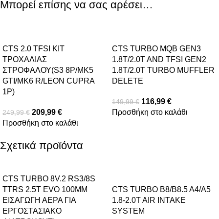
Μπορεί επίσης να σας αρέσει…
-16%
-22%
CTS 2.0 ΤFSI ΚΙΤ
CTS TURBO MQB GEN3
ΤΡΟΧΑΛΙΑΣ
1.8T/2.0T AND TFSI GEN2
ΣΤΡΟΦΑΛΟΥ(S3 8P/MK5
1.8T/2.0T TURBO MUFFLER
GTI/MK6 R/LEON CUPRA
DELETE
1P)
116,99
€
149,99
€
209,99
€
Προσθήκη στο καλάθι
249,99
€
Προσθήκη στο καλάθι
Σχετικά προϊόντα
-5%
CTS TURBO 8V.2 RS3/8S
TTRS 2.5T EVO 100MM
CTS TURBO B8/B8.5 A4/A5
ΕΙΣΑΓΩΓΗ ΑΕΡΑ ΓΙΑ
1.8-2.0T AIR INTAKE
ΕΡΓΟΣΤΑΣΙΑΚΟ
SYSTEM