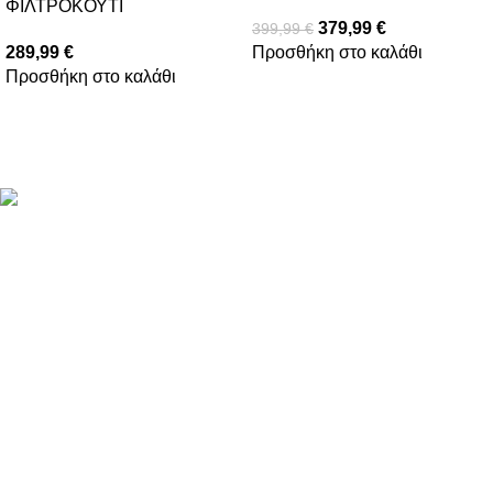
ΦΙΛΤΡΟΚΟΥΤΙ
379,99
€
399,99
€
289,99
€
Προσθήκη στο καλάθι
Προσθήκη στο καλάθι
Βασιλέως Παύλου 59, Σπάτα, 19004
211 75 05 815
info@genuineperformance.gr
Facebook
Instagram
ΠΛΗΡΟΦΟΡΙΕΣ
Όροι χρήσης
Πολιτική απορρήτου