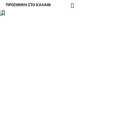
ΠΡΟΣΘΉΚΗ ΣΤΟ ΚΑΛΆΘΙ
Βασιλέως Παύλου 59, Σπάτα, 19004
211 75 05 815
info@genuineperformance.gr
Facebook
Instagram
ΠΛΗΡΟΦΟΡΙΕΣ
Όροι χρήσης
Πολιτική απορρήτου
Τρόποι Πληρωμής
Τρόποι Αποστολής
Πολιτική Επιστροφών
ΟΙ ΑΓΟΡΕΣ ΣΟΥ