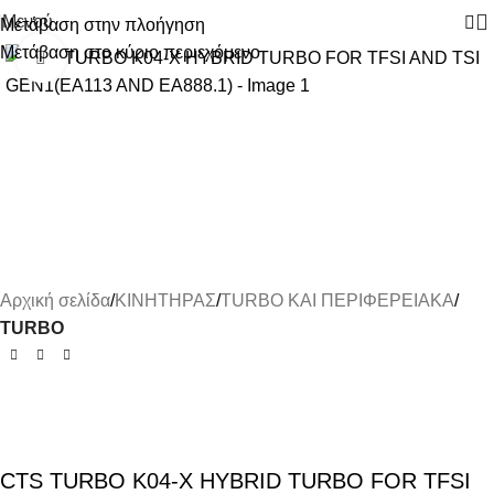
Μενού
Μετάβαση στην πλοήγηση
Μετάβαση στο κύριο περιεχόμενο
Κάντε κλικ για μεγέθυνση
Αρχική σελίδα
ΚΙΝΗΤΗΡΑΣ
TURBO ΚΑΙ ΠΕΡΙΦΕΡΕΙΑΚΑ
TURBO
CTS TURBO K04-X HYBRID TURBO FOR TFSI