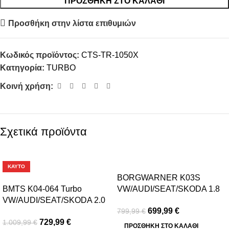
ΠΡΟΣΘΉΚΗ ΣΤΟ ΚΑΛΆΘΙ
Προσθήκη στην λίστα επιθυμιών
Κωδικός προϊόντος:
CTS-TR-1050X
Κατηγορία:
TURBO
Κοινή χρήση:
Σχετικά προϊόντα
-28%
-13%
ΚΑΥΤΌ
BORGWARNER K03S
BMTS K04-064 Turbo
VW/AUDI/SEAT/SKODA 1.8
VW/AUDI/SEAT/SKODA 2.0
20VT
699,99
€
799,99
€
TFSI
729,99
€
1.009,99
€
ΠΡΟΣΘΉΚΗ ΣΤΟ ΚΑΛΆΘΙ