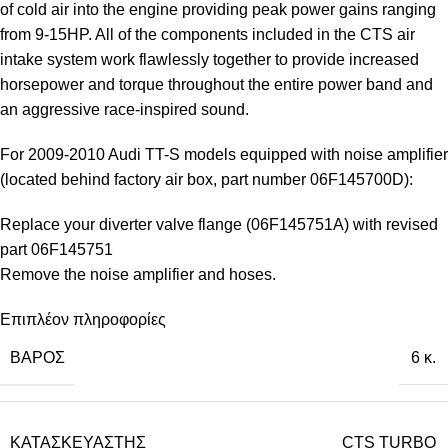
of cold air into the engine providing peak power gains ranging
from 9-15HP. All of the components included in the CTS air
intake system work flawlessly together to provide increased
horsepower and torque throughout the entire power band and
an aggressive race-inspired sound.
For 2009-2010 Audi TT-S models equipped with noise amplifier
(located behind factory air box, part number 06F145700D):
Replace your diverter valve flange (06F145751A) with revised
part 06F145751
Remove the noise amplifier and hoses.
Επιπλέον πληροφορίες
ΒΆΡΟΣ
6 κ.
ΚΑΤΑΣΚΕΥΑΣΤΉΣ
CTS TURBO