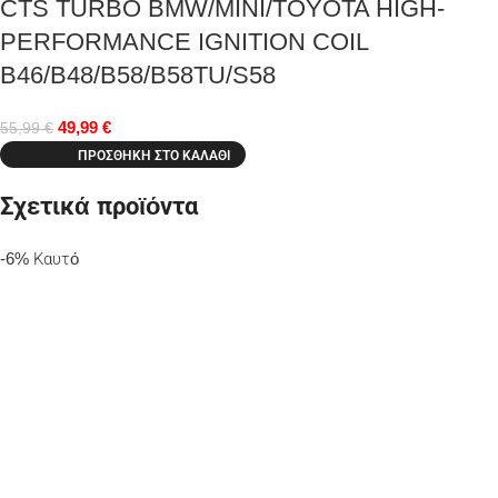
CTS TURBO BMW/MINI/TOYOTA HIGH-
PERFORMANCE IGNITION COIL
B46/B48/B58/B58TU/S58
49,99
€
55,99
€
ΠΡΟΣΘΉΚΗ ΣΤΟ ΚΑΛΆΘΙ
Σχετικά προϊόντα
-6%
Καυτό