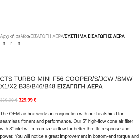
Αρχική σελίδα
ΕΙΣΑΓΩΓΗ ΑΕΡΑ
ΣΥΣΤΗΜΑ ΕΙΣΑΓΩΓΗΣ ΑΕΡΑ
CTS TURBO MINI F56 COOPER/S/JCW /BMW
X1/X2 B38/B46/B48 ΕΙΣΑΓΩΓΗ ΑΕΡΑ
329,99
€
369,99
€
The OEM air box works in conjunction with our heatshield for
seamless fitment and performance. Our 5″ high-flow cone air filter
with 3″ inlet will maximize airflow for better throttle response and
power. You will notice a great improvement in bottom-end torque and