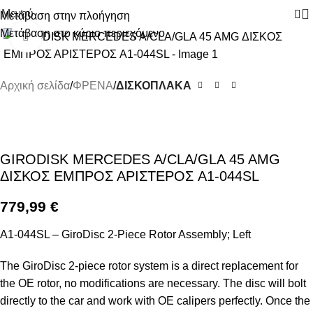
Μενού
Μετάβαση στην πλοήγηση
Μετάβαση στο κύριο περιεχόμενο
Κάντε κλικ για μεγέθυνση
Αρχική σελίδα
ΦΡΕΝΑ
ΔΙΣΚΟΠΛΑΚΑ
GIRODISK MERCEDES A/CLA/GLA 45 AMG
ΔΙΣΚΟΣ ΕΜΠΡΟΣ ΑΡΙΣΤΕΡΟΣ A1-044SL
779,99
€
A1-044SL – GiroDisc 2-Piece Rotor Assembly; Left
The GiroDisc 2-piece rotor system is a direct replacement for
the OE rotor, no modifications are necessary. The disc will bolt
directly to the car and work with OE calipers perfectly. Once the