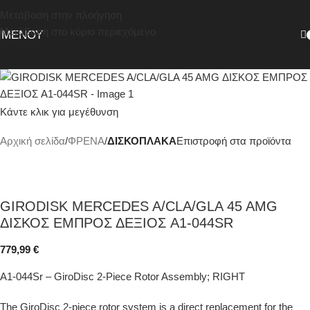
Μετάβαση στην πλοήγηση
Μετάβαση στο κύριο περιεχόμενο
ΜΕΝΟΎ
Κάντε κλικ για μεγέθυνση
Αρχική σελίδα
ΦΡΕΝΑ
ΔΙΣΚΟΠΛΑΚΑ
Επιστροφή στα προϊόντα
GIRODISK MERCEDES A/CLA/GLA 45 AMG
ΔΙΣΚΟΣ ΕΜΠΡΟΣ ΔΕΞΙΟΣ A1-044SR
779,99
€
A1-044Sr – GiroDisc 2-Piece Rotor Assembly; RIGHT
The GiroDisc 2-piece rotor system is a direct replacement for the