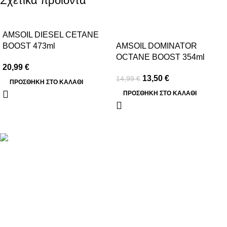
Σχετικά προϊόντα
-10%
AMSOIL DIESEL CETANE
BOOST 473ml
AMSOIL DOMINATOR
OCTANE BOOST 354ml
20,99
€
13,50
€
14,99
€
ΠΡΟΣΘΉΚΗ ΣΤΟ ΚΑΛΆΘΙ
ΠΡΟΣΘΉΚΗ ΣΤΟ ΚΑΛΆΘΙ
Βασιλέως Παύλου 59, Σπάτα, 19004
211 75 05 815
info@genuineperformance.gr
Facebook
Instagram