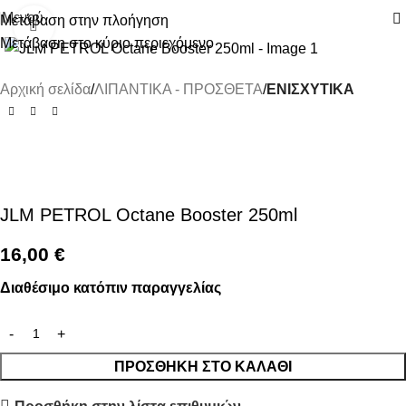
Μενού
Μετάβαση στην πλοήγηση
Κάντε κλικ για μεγέθυνση
Μετάβαση στο κύριο περιεχόμενο
Αρχική σελίδα
ΛΙΠΑΝΤΙΚΑ - ΠΡΟΣΘΕΤΑ
ΕΝΙΣΧΥΤΙΚΑ
JLM PETROL Octane Booster 250ml
16,00
€
Διαθέσιμο κατόπιν παραγγελίας
ΠΡΟΣΘΉΚΗ ΣΤΟ ΚΑΛΆΘΙ