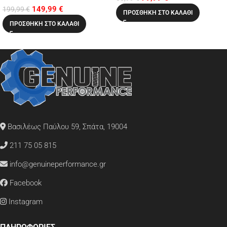
149,99
€
4ΑΔΑ)
199,99
€
ΠΡΟΣΘΉΚΗ ΣΤΟ ΚΑΛΆΘΙ
ΠΡΟΣΘΉΚΗ ΣΤΟ ΚΑΛΆΘΙ
Βασιλέως Παύλου 59, Σπάτα, 19004
211 75 05 815
info@genuineperformance.gr
Facebook
Instagram