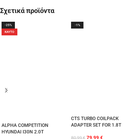
Σχετικά προϊόντα
-25%
-1%
ΚΑΥΤΌ
CTS TURBO COILPACK
ADAPTER SET FOR 1.8T
ALPHA COMPETITION
HYUNDAI I30N 2.0T
79,99
€
80,99
€
PERFORMANCE COILS (ΣΕΤ