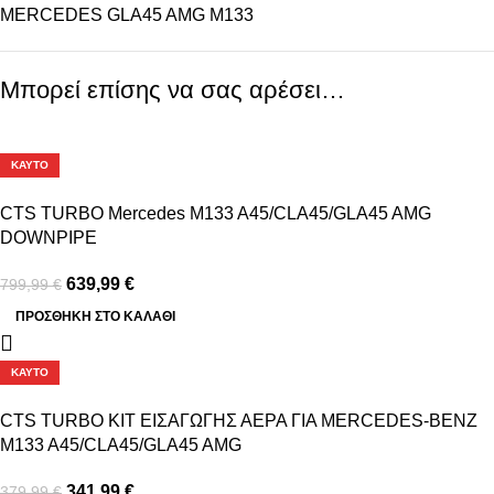
MERCEDES GLA45 AMG M133
Μπορεί επίσης να σας αρέσει…
-20%
ΚΑΥΤΌ
CTS TURBO Mercedes M133 A45/CLA45/GLA45 AMG
DOWNPIPE
639,99
€
799,99
€
ΠΡΟΣΘΉΚΗ ΣΤΟ ΚΑΛΆΘΙ
-10%
ΚΑΥΤΌ
CTS TURBO ΚΙΤ ΕΙΣΑΓΩΓΗΣ ΑΕΡΑ ΓΙΑ MERCEDES-BENZ
M133 A45/CLA45/GLA45 AMG
341,99
€
379,99
€