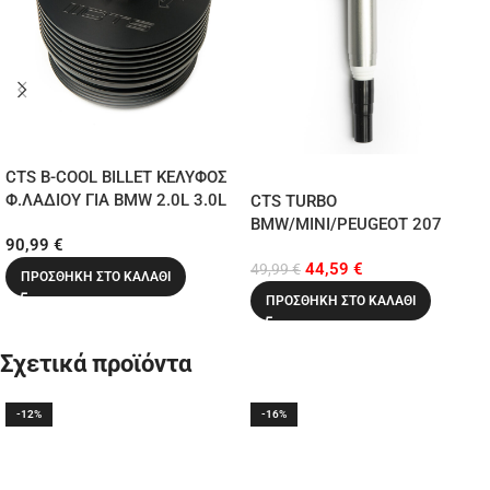
CTS B-COOL BILLET ΚΕΛΥΦΟΣ
Φ.ΛΑΔΙΟΥ ΓΙΑ BMW 2.0L 3.0L
CTS TURBO
OIL
BMW/MINI/PEUGEOT 207
90,99
€
N20/N26/N52/N54/N55/S55
HIGH-PERFORMANCE IGNITION
44,59
€
COIL
49,99
€
ΠΡΟΣΘΉΚΗ ΣΤΟ ΚΑΛΆΘΙ
ΠΡΟΣΘΉΚΗ ΣΤΟ ΚΑΛΆΘΙ
Σχετικά προϊόντα
-12%
-16%