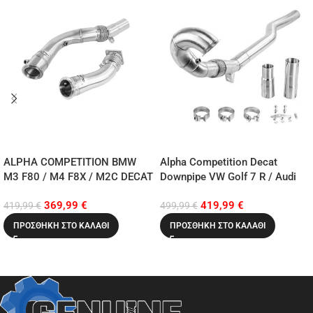
ALPHA COMPETITION BMW
Alpha Competition Decat
M3 F80 / M4 F8X / M2C DECAT
Downpipe VW Golf 7 R / Audi
DOWNPIPES
S3 8V / Leon 3 Cupra 4WD
369,99
€
419,99
€
419,99
€
499,99
€
ΠΡΟΣΘΉΚΗ ΣΤΟ ΚΑΛΆΘΙ
ΠΡΟΣΘΉΚΗ ΣΤΟ ΚΑΛΆΘΙ