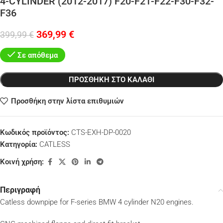
4-CYLINDER (2012-2017) F20-F21-F22-F30-F32-
F36
369,99
€
399,99
€
Σε απόθεμα
ΠΡΟΣΘΉΚΗ ΣΤΟ ΚΑΛΆΘΙ
Προσθήκη στην λίστα επιθυμιών
Κωδικός προϊόντος:
CTS-EXH-DP-0020
Κατηγορία:
CATLESS
Κοινή χρήση:
Περιγραφή
Catless downpipe for F-series BMW 4 cylinder N20 engines.