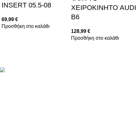
INSERT 05.5-08
ΧΕΙΡΟΚΙΝΗΤΟ AUDI
B6
69,99
€
Προσθήκη στο καλάθι
128,99
€
Προσθήκη στο καλάθι
Βασιλέως Παύλου 59, Σπάτα, 19004
211 75 05 815
info@genuineperformance.gr
Facebook
Instagram
ΠΛΗΡΟΦΟΡΙΕΣ