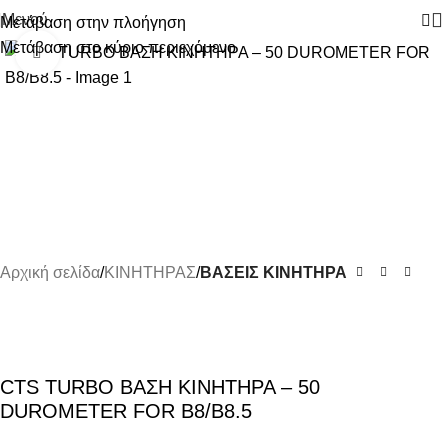
Μενού
Μετάβαση στην πλοήγηση
Μετάβαση στο κύριο περιεχόμενο
Κάντε κλικ για μεγέθυνση
Αρχική σελίδα
ΚΙΝΗΤΗΡΑΣ
ΒΑΣΕΙΣ ΚΙΝΗΤΗΡΑ
CTS TURBO ΒΑΣΗ ΚΙΝΗΤΗΡΑ – 50
DUROMETER FOR B8/B8.5