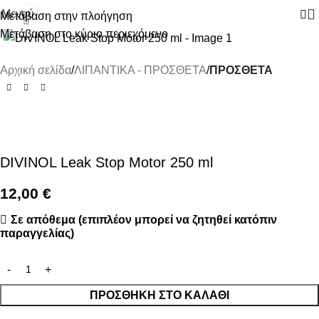
Μενού
Μετάβαση στην πλοήγηση
Κάντε κλικ για μεγέθυνση
Μετάβαση στο κύριο περιεχόμενο
Αρχική σελίδα
ΛΙΠΑΝΤΙΚΑ - ΠΡΟΣΘΕΤΑ
ΠΡΟΣΘΕΤΑ
DIVINOL Leak Stop Motor 250 ml
12,00
€
Σε απόθεμα (επιπλέον μπορεί να ζητηθεί κατόπιν
παραγγελίας)
ΠΡΟΣΘΉΚΗ ΣΤΟ ΚΑΛΆΘΙ