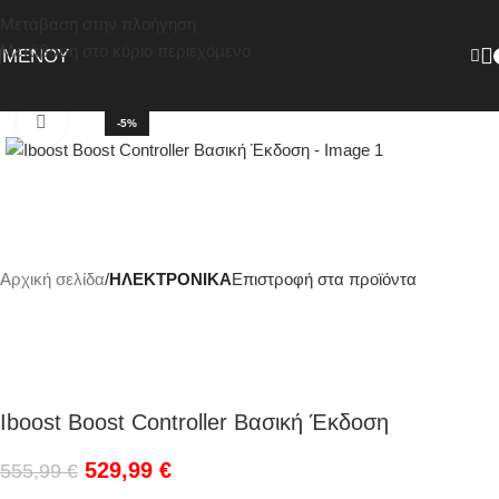
Μετάβαση στην πλοήγηση
Μετάβαση στο κύριο περιεχόμενο
ΜΕΝΟΎ
Κάντε κλικ για μεγέθυνση
-5%
Αρχική σελίδα
ΗΛΕΚΤΡΟΝΙΚΑ
Επιστροφή στα προϊόντα
Iboost Boost Controller Βασική Έκδοση
529,99
€
555,99
€