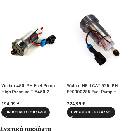
Walbro 450LPH Fuel Pump
Walbro HELLCAT 525LPH
High Pressure TIA450-2
F90000285 Fuel Pump –
F90000274 (Universal E85
(Universal E85 Ethanol) Ultra
194,99
€
224,99
€
Ethanol) TI Automotive
High-Performance – TI
Automotive
ΠΡΟΣΘΉΚΗ ΣΤΟ ΚΑΛΆΘΙ
ΠΡΟΣΘΉΚΗ ΣΤΟ ΚΑΛΆΘΙ
Σχετικά προϊόντα