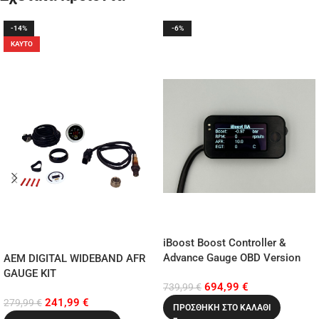
-14%
-6%
ΚΑΥΤΌ
iBoost Boost Controller &
Advance Gauge OBD Version
AEM DIGITAL WIDEBAND AFR
GAUGE KIT
694,99
€
739,99
€
241,99
€
279,99
€
ΠΡΟΣΘΉΚΗ ΣΤΟ ΚΑΛΆΘΙ