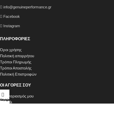
info@genuineperformance.gr
Facebook
Instagram
ΠΛΗΡΟΦΟΡΙΕΣ
Όροι χρήσης
Πολιτική απορρήτου
Τρόποι Πληρωμής
Τρόποι Αποστολής
Πολιτική Επιστροφών
ΟΙ ΑΓΟΡΕΣ ΣΟΥ
Ο λογαριασμός μου
τάστημα
Λογαριασμός
Καλάθι
Καλάθι
Ταμείο